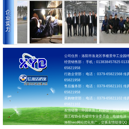
公司住所：洛阳市洛龙区李楼景华工业园纬三
经营销售部： 手机：013838457825 013346
65821958
行政企管部： 电话： 0379-65821568 传真
65821958
售后服务部： 电话： 0379-65821101 传真
65821958
采购物管部： 电话： 0379-65821102 传真
65821102
友情链接：中国表面工程协会；慧聪表面
面工程协会热镀锌专业委员会；电镀电源
洛阳seo网站优化推广，交换友情链接QQ：181
洛阳鑫益达工业设备有限公司版权所有 未