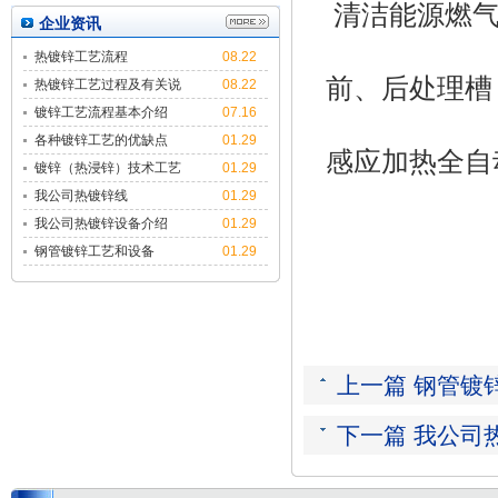
清洁能源燃
企业资讯
热镀锌工艺流程
08.22
前、后处理槽
热镀锌工艺过程及有关说
08.22
明
镀锌工艺流程基本介绍
07.16
各种镀锌工艺的优缺点
01.29
感应加热全自
镀锌（热浸锌）技术工艺
01.29
简介
我公司热镀锌线
01.29
我公司热镀锌设备介绍
01.29
钢管镀锌工艺和设备
01.29
上一篇 钢管镀
下一篇 我公司