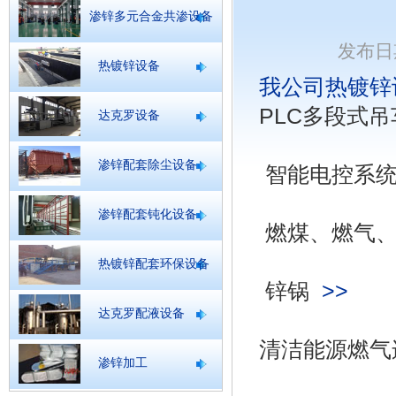
渗锌多元合金共渗设备
发布日期
热镀锌设备
我公司热镀锌
PLC多段式
达克罗设备
渗锌配套除尘设备
智能电控系统
渗锌配套钝化设备
燃煤、燃气
热镀锌配套环保设备
锌锅
>>
达克罗配液设备
清洁能源燃气
渗锌加工