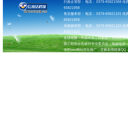
行政企管部： 电话： 0379-65821568 传真
65821958
售后服务部： 电话： 0379-65821101 传真
65821958
采购物管部： 电话： 0379-65821102 传真
65821102
友情链接：中国表面工程协会；慧聪表面
面工程协会热镀锌专业委员会；电镀电源
洛阳seo网站优化推广，交换友情链接QQ：181
洛阳鑫益达工业设备有限公司版权所有 未