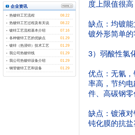
度上限值很高
企业资讯
热镀锌工艺流程
08.22
缺点：均镀能
热镀锌工艺过程及有关说
08.22
明
镀锌工艺流程基本介绍
07.16
镀外形简单的
各种镀锌工艺的优缺点
01.29
镀锌（热浸锌）技术工艺
01.29
3）弱酸性
简介
我公司热镀锌线
01.29
我公司热镀锌设备介绍
01.29
钢管镀锌工艺和设备
01.29
优点：无氰，
率高，节约电
件、高碳钢零
缺点：镀液对
钝化膜的抗盐