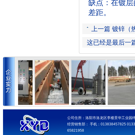
缺点：在镀层
差距。
上一篇 镀锌（
这已经是最后一
公司住所：洛阳市洛龙区李楼景华工业园纬三
经营销售部： 手机：013838457825 013346
65821958