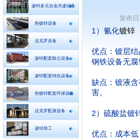
渗锌多元合金共渗设备
发布日期
热镀锌设备
1）氰化
镀锌
达克罗设备
优点：镀层结
渗锌配套除尘设备
钢铁设备无腐
渗锌配套钝化设备
缺点：镀液含
害。
热镀锌配套环保设备
达克罗配液设备
2）硫酸盐镀
渗锌加工
优点：成本低